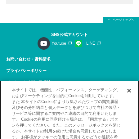
ページトップへ
SNS公式アカウント
Youtube
LINE
お問い合わせ・資料請求
プライバシーポリシー
ソーシャルメディアポリシー
本サイトでは、機能性、パフォーマンス、ターゲティング、
サイトの利用について
およびマーケティングを目的にCookieを利用しています。
また 本サイトのCookieにより収集されたウェブの閲覧履歴
サイトマップ
及びその分析結果と個人データとを結びつけて当社の製品・
サービス等に関するご案内やご連絡の目的で利用いたしま
関連リンク
す。 Cookieの利用に同意頂ける場合は、「同意する」ボタ
ンを押してください。また、このメッセージボックスを閉じ
採用情報
るか、本サイトの利用を続けた場合も同意したとみなしま
す。 お客様がクッキーの使用に同意するかどうか選択を希
Copyright(C) 2026 Kobelco Training Services Co,.Ltd.