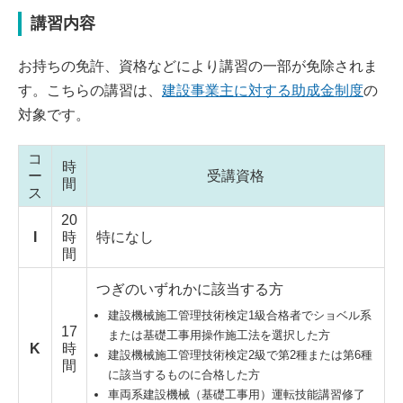
講習内容
お持ちの免許、資格などにより講習の一部が免除されま
す。こちらの講習は、
建設事業主に対する助成金制度
の
対象です。
コ
時
ー
受講資格
間
ス
20
I
時
特になし
間
つぎのいずれかに該当する方
建設機械施工管理技術検定1級合格者でショベル系
17
または基礎工事用操作施工法を選択した方
K
時
建設機械施工管理技術検定2級で第2種または第6種
間
に該当するものに合格した方
車両系建設機械（基礎工事用）運転技能講習修了