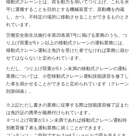
移動式クレーンとは、荷を動力を用いてつり上げ、これを水
平に運搬することを目的とする機械装置で、原動機を内蔵
し、かつ、不特定の場所に移動させることができるものとさ
れています。
労働安全衛生法施行令第20条第7号に掲げる業務のうち、つ
り上げ荷重が5トン以上の移動式クレーンの運転業務には、
移動式クレーン運転士免許を受けた者でなければ業務に就か
せてはならないと定められています。
ただし、つり上げ荷重が5トン未満の移動式クレーンの運転
業務については、小型移動式クレーン運転技能講習を修了し
た者を就かせることができると定められています（クレーン
則第68条）。
※上記ただし書きの業務に従事する際は技能講習修了証また
は免許証の携帯が義務付けられています。
※つり上げ荷重が1トン未満であれば移動式クレーン運転特
別教育修了者も運転業務に就くことができます。
コンテンツ：
ご存知ですか？vol.2 ショベルで荷を吊るとき