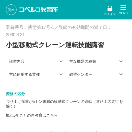
熊本
ログイン
登録番号：熊労第17号-1／登録の有効期間の満了日：
2030.3.31
小型移動式クレーン運転技能講習
講習内容
主な機器の種類
主に使用する業種
教習センター
資格の区分
つり上げ荷重が5トン未満の移動式クレーンの運転（道路上の走行を
除く）
概ね5年ごとの再教育はこちら