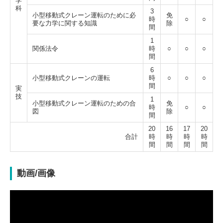
学
科
3
小型移動式クレーン運転のために必
免
時
○
○
要な力学に関する知識
除
間
1
関係法令
時
○
○
○
間
6
小型移動式クレーンの運転
時
○
○
○
間
実
技
1
小型移動式クレーン運転のための合
免
時
○
○
図
除
間
20
16
17
20
合計
時
時
時
時
間
間
間
間
動画/画像