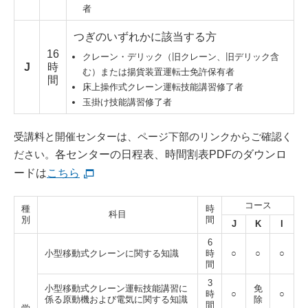
者
つぎのいずれかに該当する方
16
クレーン・デリック（旧クレーン、旧デリック含
J
時
む）または揚貨装置運転士免許保有者
間
床上操作式クレーン運転技能講習修了者
玉掛け技能講習修了者
受講料と開催センターは、ページ下部のリンクからご確認く
ださい。
各センターの日程表、時間割表PDFのダウンロ
ードは
こちら
コース
種
時
科目
別
間
J
K
I
6
小型移動式クレーンに関する知識
時
○
○
○
間
3
小型移動式クレーン運転技能講習に
免
時
○
○
係る原動機および電気に関する知識
除
間