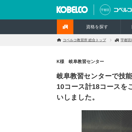
宇都宮
資格を探す
コベルコ教習所 総合トップ
宇都宮
K様 岐阜教習センター
岐阜教習センターで技能
10コース計18コース
いしました。