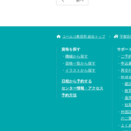
前へ
コベルコ教習所 総合トップ
宇都宮
資格を探す
サポー
機械から探す
ご予
資格一覧から探す
申込
イラストから探す
再交
助成
日程から予約する
建
センター情報・アクセス
教
予約方法
雇
短
外国
のご
よく