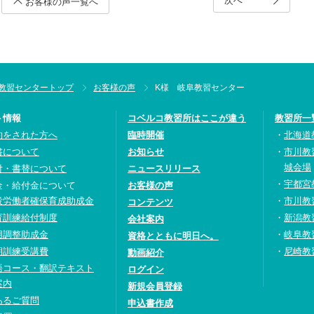
次へ
お客様の声一覧へ
教習センタートップ
お客様の声
K様 岐阜教習センター
ト情報
コベルコ教習所はここが違う
教習所一
約をされた方へ
臨時開催
北海道
書について
お知らせ
市川教
城会場
付・書替について
ニュースリリース
宇都宮
金・給付金について
お客様の声
設労働者確保育成助成金
市川教
コンテンツ
育訓練給付制度
新潟教
会社案内
用調整助成金
岐阜教
資格とともに明日へ。
期訓練受講費
尼崎教
動画紹介
語コース・翻訳テキスト
ログイン
案内
新規会員登録
あるご質問
申込書作成