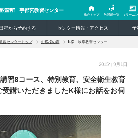
宇都宮教習センター
総合トップ
教習所一覧
eラーニ
日程から予約する
センター情報・アクセス
予
教習センタートップ
お客様の声
K様 岐阜教習センター
2015年9月1日
講習8コース、特別教育、安全衛生教育
をご受講いただきましたK様にお話をお伺