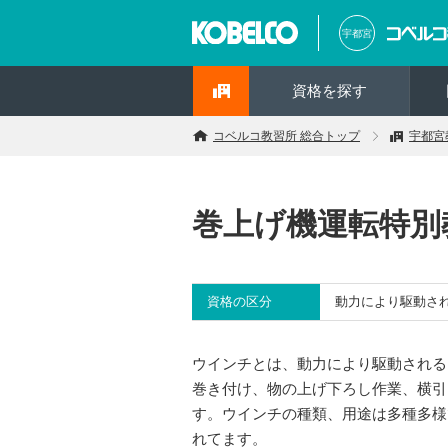
宇都宮
資格を探す
コベルコ教習所 総合トップ
宇都宮
巻上げ機運転特別
資格の区分
動力により駆動さ
ウインチとは、動力により駆動される
巻き付け、物の上げ下ろし作業、横引
す。ウインチの種類、用途は多種多様
れてます。