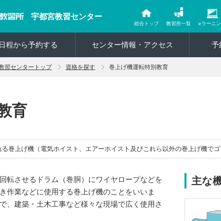
宇都宮教習センター
総合トップ
教習所一覧
eラーニ
日程から予約する
センター情報・アクセス
予
教習センタートップ
資格を探す
巻上げ機運転特別教育
教育
れる巻上げ機（電気ホイスト、エアーホイスト及びこれら以外の巻上げ機でゴ
回転させるドラム（巻胴）にワイヤロープなどを
主な
き作業などに使用する巻上げ機のことをいいま
で、建築・土木工事など様々な現場で広く使用さ