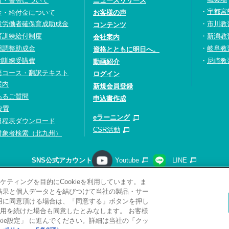
付・書替について
ニュースリリース
宇都宮
金・給付金について
お客様の声
設労働者確保育成助成金
市川教
コンテンツ
育訓練給付制度
新潟教
会社案内
用調整助成金
岐阜教
資格とともに明日へ。
期訓練受講費
尼崎教
動画紹介
語コース・翻訳テキスト
ログイン
案内
新規会員登録
あるご質問
申込書作成
設置
eラーニング
日程表ダウンロード
CSR活動
対象者検索（北九州）
SNS公式アカウント
Youtube
LINE
ティングを目的にCookieを利用しています。ま
請求
プライバシーポリシー
ソーシャルメディアポリシー
サ
析結果と個人データとを結びつけて当社の製品・サー
サイトマップ
関連リンク
採用情報
利用に同意頂ける場合は、「同意する」ボタンを押し
用を続けた場合も同意したとみなします。 お客様
Copyright(C) 2026 Kobelco Training Services Co,.Ltd.
All rights reserved.
ie設定」 に進んでください。詳細は当社の「クッ