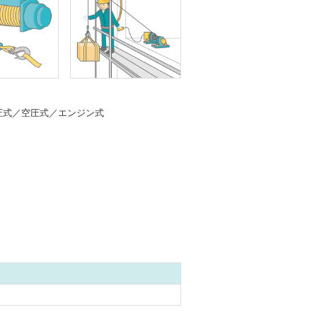
瓦揚げ機
圧式／空圧式／エンジン式