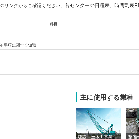
のリンクからご確認ください。
各センターの日程表、時間割表P
科目
的事項に関する知識
主に使用する業種
建設・土木工事業
整備