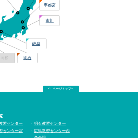
宇都宮
市川
岐阜
高松
明石
ページトップへ
覧
教習センター
明石教習センター
習センター宮
広島教習センター西
条会場