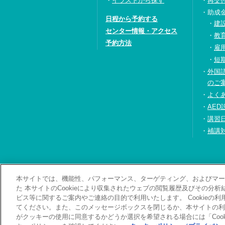
イラストから探す
再交
助成
日程から予約する
建
センター情報・アクセス
教
予約方法
雇
短
外国
のご
よく
AED
講習
補講
本サイトでは、機能性、パフォーマンス、ターゲティング、およびマーケ
お問い合わせ・資料
た 本サイトのCookieにより収集されたウェブの閲覧履歴及びその分
ビス等に関するご案内やご連絡の目的で利用いたします。 Cookieの
てください。また、このメッセージボックスを閉じるか、本サイトの利
がクッキーの使用に同意するかどうか選択を希望される場合には「Cook