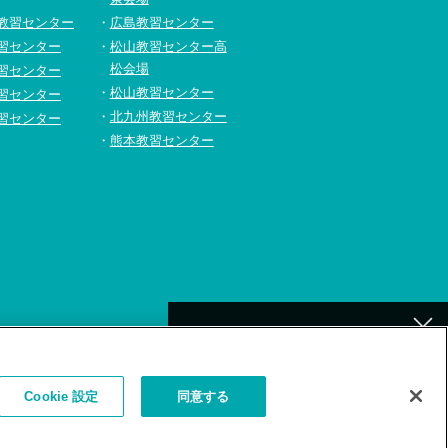
教習センター
広島教習センター
習センター
松山教習センター高
松会場
習センター
松山教習センター
習センター
北九州教習センター
習センター
熊本教習センター
[北九州]
イトの利用について
補講が必要なお客様へ
Cookie 設定
同意する
お詫びとお願い
（補講対象者検索）