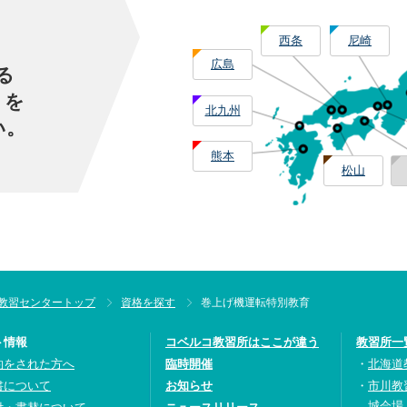
西条
尼崎
広島
る
」を
北九州
い。
熊本
松山
教習センタートップ
資格を探す
巻上げ機運転特別教育
ト情報
コベルコ教習所はここが違う
教習所一
約をされた方へ
臨時開催
北海道
書について
お知らせ
市川教
城会場