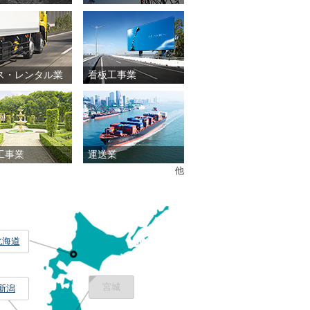
ス・レンタル業
看板工事業
工事業
運送業
他
北海道
宮城
新潟