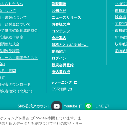
約をされた方へ
臨時開催
北海道
書について
お知らせ
市川教
城会場
付・書替について
ニュースリリース
宇都宮
金・給付金について
お客様の声
設労働者確保育成助成金
市川教
コンテンツ
育訓練給付制度
新潟教
会社案内
用調整助成金
岐阜教
資格とともに明日へ。
期訓練受講費
尼崎教
動画紹介
語コース・翻訳テキスト
ログイン
案内
新規会員登録
あるご質問
申込書作成
設置
eラーニング
日程表ダウンロード
CSR活動
対象者検索（北九州）
SNS公式アカウント
Youtube
LINE
ティングを目的にCookieを利用しています。ま
請求
プライバシーポリシー
ソーシャルメディアポリシー
サ
析結果と個人データとを結びつけて当社の製品・サー