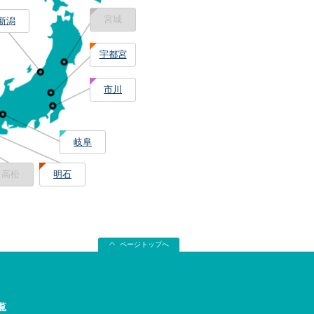
宮城
新潟
宇都宮
市川
岐阜
高松
明石
ページトップへ
覧