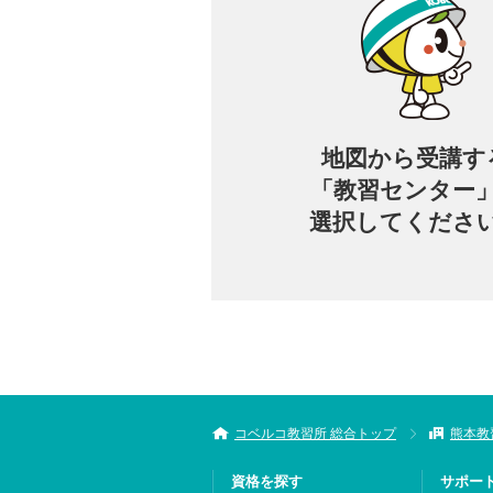
地図から
受講す
「教習センター
選択してくださ
コベルコ教習所 総合トップ
熊本教
資格を探す
サポー