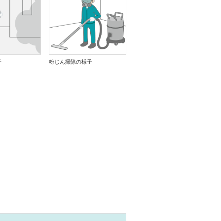
子
粉じん掃除の様子