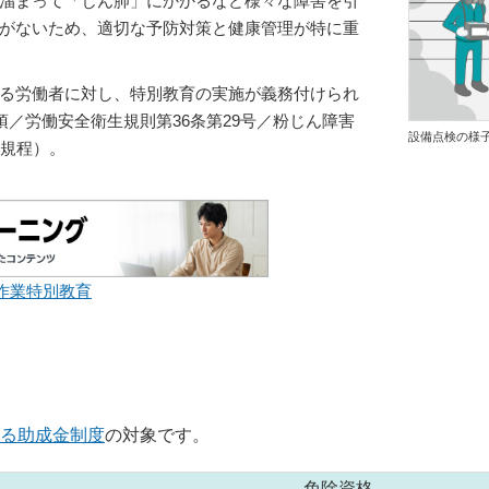
溜まって「じん肺」にかかるなど様々な障害を引
がないため、適切な予防対策と健康管理が特に重
る労働者に対し、特別教育の実施が義務付けられ
項／労働安全衛生規則第36条第29号／粉じん障害
設備点検の様
育規程）。
作業特別教育
る助成金制度
の対象です。
免除資格