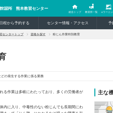
熊本教習センター
総合トップ
教習所一覧
eラーニ
日程から予約する
センター情報・アクセス
予
習センタートップ
資格を探す
粉じん作業特別教育
育
などの発生する作業に係る業務
れる作業は多岐にわたっており、多くの労働者が
主な
体内に入り、中毒性のない粉じんでも長期間にわ