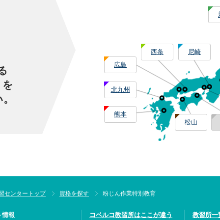
西条
尼崎
広島
る
」を
北九州
い。
熊本
松山
習センタートップ
資格を探す
粉じん作業特別教育
ト情報
コベルコ教習所はここが違う
教習所一