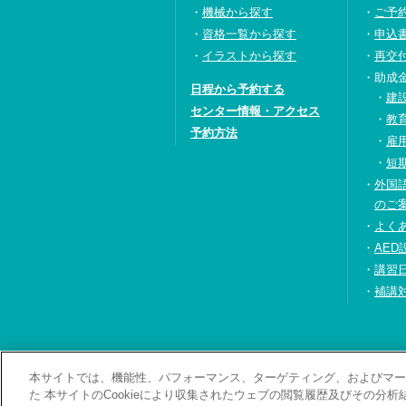
機械から探す
ご予
資格一覧から探す
申込
イラストから探す
再交
助成
日程から予約する
建
センター情報・アクセス
教
予約方法
雇
短
外国
のご
よく
AED
講習
補講
本サイトでは、機能性、パフォーマンス、ターゲティング、およびマーケ
お問い合わせ・資料
た 本サイトのCookieにより収集されたウェブの閲覧履歴及びその分