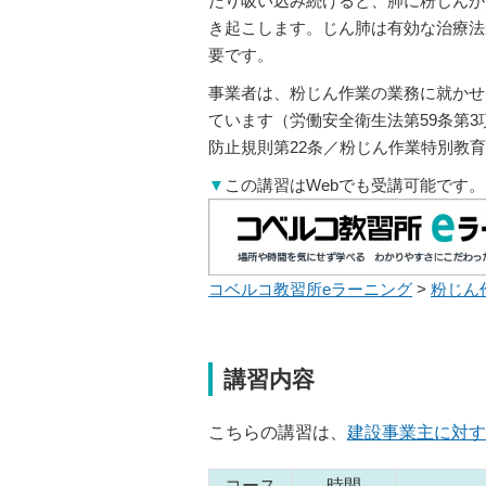
たり吸い込み続けると、肺に粉じんが
き起こします。じん肺は有効な治療法
要です。
事業者は、粉じん作業の業務に就かせ
ています（労働安全衛生法第59条第3
防止規則第22条／粉じん作業特別教
▼
この講習はWebでも受講可能です。
コベルコ教習所eラーニング
>
粉じん
講習内容
こちらの講習は、
建設事業主に対す
コース
時間