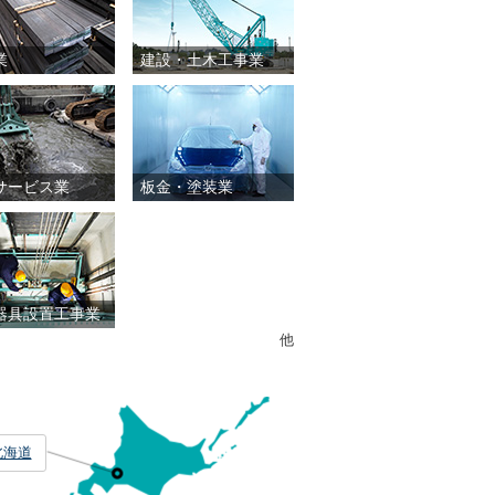
業
建設・土木工事業
サービス業
板金・塗装業
器具設置工事業
他
北海道