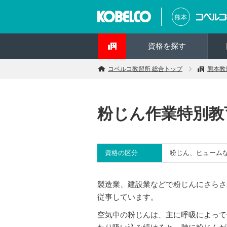
熊本
資格を探す
コベルコ教習所 総合トップ
熊本教
粉じん作業特別教
資格の区分
粉じん、ヒューム
製造業、建設業などで粉じんにさらさ
従事しています。
空気中の粉じんは、主に呼吸によって