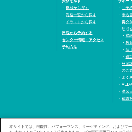
資格を探す
サポー
機械から探す
ご予
資格一覧から探す
申込
イラストから探す
再交
助成
日程から予約する
建
センター情報・アクセス
教
予約方法
雇
短
外国
のご
よく
AED
講習
補講
本サイトでは、機能性、パフォーマンス、ターゲティング、およびマーケ
お問い合わせ・資料