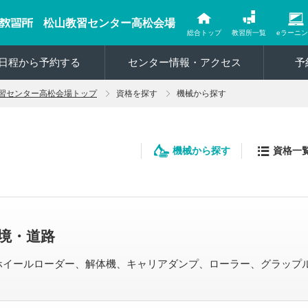
松山教習センター高松会場
総合トップ
教習所一覧
eラーニ
日程から予約する
センター情報・アクセス
予
習センター高松会場トップ
資格を探す
機械から探す
機械から探す
資格一
境・道路
ホイールローダー、解体機、キャリアダンプ、ローラー、グラップ