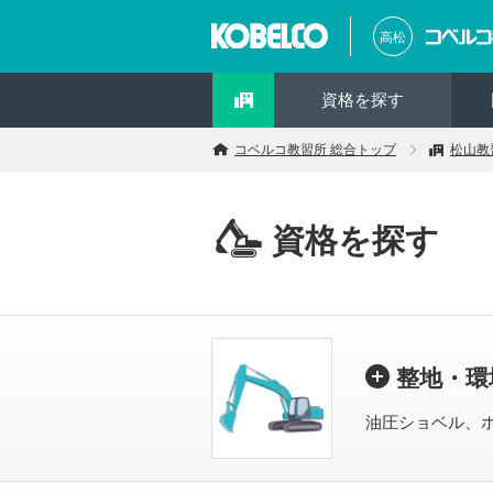
高松
資格を探す
コベルコ教習所 総合トップ
松山教
資格を探す
整地・環
油圧ショベル、