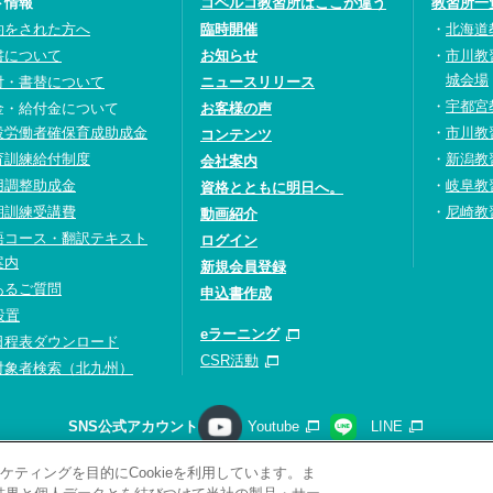
ト情報
コベルコ教習所はここが違う
教習所一
約をされた方へ
臨時開催
北海道
書について
お知らせ
市川教
城会場
付・書替について
ニュースリリース
宇都宮
金・給付金について
お客様の声
設労働者確保育成助成金
市川教
コンテンツ
育訓練給付制度
新潟教
会社案内
用調整助成金
岐阜教
資格とともに明日へ。
期訓練受講費
尼崎教
動画紹介
語コース・翻訳テキスト
ログイン
案内
新規会員登録
あるご質問
申込書作成
設置
eラーニング
日程表ダウンロード
CSR活動
対象者検索（北九州）
SNS公式アカウント
Youtube
LINE
ティングを目的にCookieを利用しています。ま
請求
プライバシーポリシー
ソーシャルメディアポリシー
サ